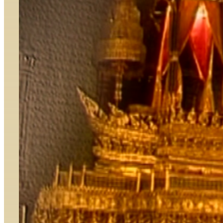
ราชพิธีสำคัญที่สุดสำหรับทุกประเทศที่มีพระมหากษัตริย์
ทรงเป็นประมุข ถือเป็นเครื่องเชิดชูเฉลิมพระเกียรติยศ
องค์พระประมุขทรงเป็นพระราชาธิบดีของประเทศ โดย
สมบูรณ์ การพระราชพิธีบรมราชาภิเษกพระมหา
กษัตริย์ไทย ประจักษ์ว่า พระบาทสมเด็จพระพุทธยอด
ฟ้าจุฬาโลกมหาราช ทรงฟื้นฟูพระราชพิธีบรม
ราชาภิเษก ทรงปรึกษาสมเด็จพระสังฆราช พระราชา
คณะผู้ใหญ่ สร้างเครื่องเบญจราชกกุธภัณฑ์ โดยสอบ
ค้นคัมภีร์โบราณเพื่อกำหนดการพระราชพิธีอย่างเป็น
แบบแผน มีพราหมณ์พระราชครูรอบรู้ในพระเวทและ
พิธีการเป็นผู้ประกอบพิธีตามคติความเชื่อว่า พระมหา
กษัตริย์ทรงเป็นสมมุติเทพหรือทิพยเทวตาร อุบัติมาเพื่อ
ขจัดทุกข์เข็ญของอาณาประชาราษฎร์ใต้พระบรม
โพธิสมภาร ให้มีความสุข บำรุงอาณาจักรให้เจริญ
รุ่งเรืองพรั่งพร้อมด้วยความอุดมสมบูรณ์ สถานประกอบ
พระราชพิธี คือ พระที่นั่งหมู่พระมหา มณเฑียร ได้แก่
พระที่นั่งอัมรินทรวินิจฉัย พระที่นั่งจักรพรรดิพิมาน และ
พระที่นั่งไพศาลทักษิณ สืบมาถึงปัจจุบัน […]