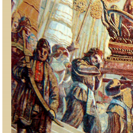
บ้านเมืองก็ดี หรือที่เกี่ยวกับการศึกสงครามก็ตาม ตลอด
จนกรณีที่เกี่ยวกับความสัมพันธ์กับต่างประเทศ การตรา
พระราชกำหนด การพระศาสนา การวางนโยบาย
ปกครองบ้านเมืองและประชาราษฎร์ การศาลสถิตยุธิ
ธรรม พระองค์เป็นผู้ควบคุมดำเนินการทั้งหมด” สมเด็จ
พระบรมชนกนาถ ทรงไว้วางพระราชหฤทัยมากโปรด
ให้กำกับราชการกรมท่า กรมพระคลังมหาสมบัติ กรม
พระตำรวจว่าความฎีกา ซึ่งเป็นส่วนราชการที่สำคัญมาก
ในสมัยนั้น นอกจากนี้ ยังโปรดเกล้าฯ ให้รับราชการ
ต่างพระเนตรพระกรรณด้วย ในด้านเศรษฐกิจ
ของชาติ กรมหมื่นเจษฎบดินทร์ ทรงพระปรีชาสามารถ
ในการพาณิชย์อย่างยิ่ง ทรงจัดสำเภาไปค้าขายกับต่าง
ประเทศ โดยเฉพาะกับจีน ทำให้ประเทศไทยมีรายได้
จากการค้ากับต่างประเทศสูงมาก อีกทั้งยังริเริ่มตั้ง
ระบบเก็บภาษีแบบเจ้าภาษีนายอากร คือมีตัวแทนเก็บ
ภาษีเข้าสู่ท้องพระคลังเป็นจำนวนมาก […]