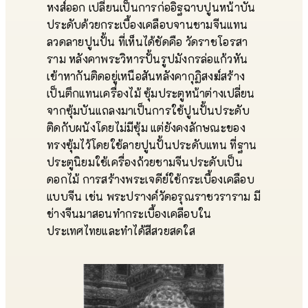
หงส์ออก เปลี่ยนเป็นการก่ออิฐฉาบปูนหน้าบัน
ประดับด้วยกระเบื้องเคลือบจานชามจีนแทน
ลวดลายปูนปั้น ที่เห็นได้ชัดคือ วัดราชโอรสา
ราม หลังคาพระวิหารปั้นรูปมังกรล่อแก้วหัน
เข้าหากันติดอยู่เหนือสันหลังคากุฏิสงฆ์สร้าง
เป็นตึกแทนเครื่องไม้ ซุ้มประตูหน้าต่างเปลี่ยน
จากซุ้มบันแถลงมาเป็นการใช้ปูนปั้นประดับ
ติดกับผนังโดยไม่มีซุ้ม แต่ยังคงลักษณะของ
ทรงซุ้มไว้โดยใช้ลายปูนปั้นประดับแทน ที่ฐาน
ประตูนิยมใช้เครื่องถ้วยชามจีนประดับเป็น
ดอกไม้ การสร้างพระเจดีย์ใช้กระเบื้องเคลือบ
แบบจีน เช่น พระปรางค์วัดอรุณราชวราราม มี
ช่างจีนมาสอนทำกระเบื้องเคลือบใน
ประเทศไทยและทำได้สีสวยสดใส