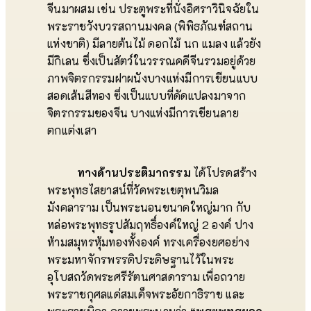
จีนมาผสม เช่น ประตูพระที่นั่งอิศราวินิจฉัยใน
พระราชวังบวรสถานมงคล (พิพิธภัณฑ์สถาน
แห่งชาติ) มีลายต้นไม้ ดอกไม้ นก แมลง แล้วยัง
มีกิเลน ซึ่งเป็นสัตว์ในวรรณคดีจีนรวมอยู่ด้วย
ภาพจิตรกรรมฝาผนังบางแห่งมีการเขียนแบบ
สอดเส้นสีทอง ซึ่งเป็นแบบที่ดัดแปลงมาจาก
จิตรกรรมของจีน บางแห่งมีการเขียนลาย
ตกแต่งเสา
ทางด้านประติมากรรม
ได้โปรดสร้าง
พระพุทธไสยาสน์ที่วัดพระเชตุพนวิมล
มังคลาราม เป็นพระนอนขนาดใหญ่มาก กับ
หล่อพระพุทธรูปสัมฤทธิ์องค์ใหญ่ 2 องค์ ปาง
ห้ามสมุทรหุ้มทองทั้งองค์ ทรงเครื่องยศอย่าง
พระมหาจักรพรรดิประดิษฐานไว้ในพระ
อุโบสถวัดพระศรีรัตนศาสดาราม เพื่อถวาย
พระราชกุศลแด่สมเด็จพระอัยกาธิราช และ