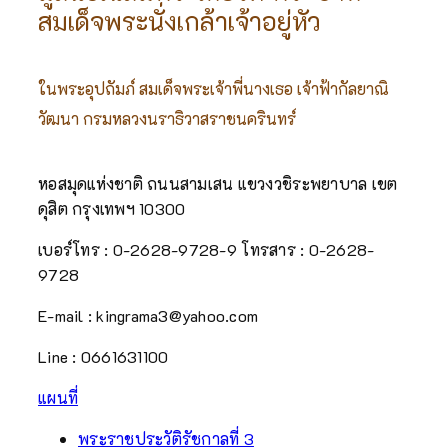
ราชวงศ์ต่างกรมปรึกษาหารือเลือกสรรด้วย พงศาวดาร
สมเด็จพระนั่งเกล้าเจ้าอยู่หัว
กรุงรัตนโกสินทร์กล่าวว่า ที่ประชุมเห็นว่า พระเจ้าลูกยา
เธอพระองค์ใหญ่ กรมหมื่นเจษฎาบดินทร์ทรงพระสติ
ปัญญาเฉลียวฉลาด ได้ว่าราชการต่างพระเนตรพระกร
ในพระอุปถัมภ์ สมเด็จพระเจ้าพี่นางเธอ เจ้าฟ้ากัลยาณิ
รณในสมเด็จพระเจ้าอยู่หัวมาช้านาน ทั้งข้าทูลละอองธุลี
วัฒนา กรมหลวงนราธิวาสราชนครินทร์
พระบาทก็มีความจงรักสวามิภักดิ์ในพระองค์ท่านก็มาก
สมควรจะครอบครองสิริราชสมบัติรักษาแผ่นดินสืบ
หอสมุดแห่งชาติ ถนนสามเสน แขวงวชิระพยาบาล เขต
พระบรมราชตระกูลต่อไป จึงพากันเข้าเฝ้าฯ เชิญเสด็จ
ดุสิต กรุงเทพฯ 10300
ขึ้นครองสิริราชสมบัติอาณาจักรสยามเป็นพระบาท
สมเด็จพระเจ้าอยู่หัวรัชกาลที่ 3 แห่งกรุงรัตนโกสินทร์
เบอร์โทร : 0-2628-9728-9
โทรสาร : 0-2628-
สืบมาแต่วันพุธที่ 21 กรกฎาคม พ.ศ. 2367 เป็นต้นมา
9728
พระสุพรรณบัฎที่เฉลิมพระปรมาภิไธยซึ่งถวายในวัน
ทรงรับพระบรมราชาภิเษก เมื่อวันที่ 1 สิงหาคม พ.ศ.
E-mail : kingrama3@yahoo.com
2367 เหมือนที่จารึกพระปรมาภิไธยซึ่งถวายพระบาท
Line : 0661631100
สมเด็จพระเจ้าอยู่หัวสองรัชกาลก่อน ต่อมาในปี พ.ศ.
2394 พระบาทสมเด็จพระจอมเกล้าเจ้าอยู่หัวจึงทรงทำ
แผนที่
พิธีจารึกพระสุพรรณบัฏถวายพระปรมาภิไธยใหม่ว่า
“พระบาทสมเด็จพระปรมาทิวรเสฏฐ มหาเจษฎา
พระราชประวัติรัชกาลที่ 3