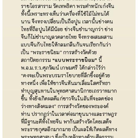
ราชโอรสาราม วัดเทพธิดา พระตำหนักเก๋งจีน
ทั้งนี้เพราะทรงเห็นว่าเครื่องที่ใช้ไม้ไม่ทนได้
นาน จึงทรงเปลี่ยนเป็นถือปูน เวลานั้นช่างคน
ไทยที่ถือปูนได้มีน้อย ช่างจีนชำนาญกว่า ช่าง
จีนก็ไม่ชำนาญลวดลายไทย จึงทรงผสมผสาน
แบบจีนกับไทยให้กลมกลืนกันจนเรียกกันว่า
เป็น “พระราชนิยม” การสร้างวัดด้วย
สถาปัตยกรรม
“
แบบพระราชนิยม”
นี้
พ.อ.ม.ร.ว.ศุภวัฒน์ เกษมศรี ได้กล่าวไว้ว่า
“คงจะเป็นพระบรมราโชบายที่ลึกซึ้งอยู่ด้วย
ทางหนึ่ง เพื่อให้ชาวจีนหันมาเลื่อมใสศรัทธา
ทำบุญสุนทานในพุทธศาสนานิกายเถรวาทมาก
ขึ้น ทั้งยังเกิดผลดีแก่ชาวจีนในอันที่จะลดช่อง
ว่างทางสังคมลง” การสร้างวัดของพระองค์
ท่าน ปรากฏว่าในเวลาต่อมาขุนนางและราษฎร
ที่มีฐานะดีทั้งไทยจีน พากันสร้างวัดโดยเสด็จ
พระราชกุศลอีกมากมาย เป็นผลให้เกิดผลดีทาง
พระพุทธศาสนา ซึ่งเป็นหลักทางด้านศีลธรรม