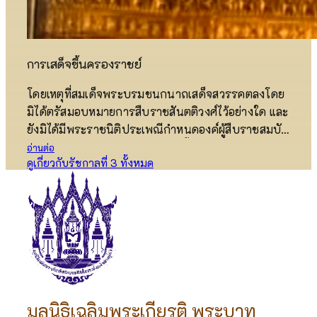
การเสด็จขึ้นครองราชย์
โดยเหตุที่สมเด็จพระบรมชนกนาถเสด็จสวรรคตลงโดย
มิได้ตรัสมอบหมายการสืบราชสันตติวงศ์ไว้อย่างใด และ
ยังมิได้มีพระราชนิติประเพณีกำหนดองค์ผู้สืบราชสมบัติ
ที่แน่นอนไว้ ในกฎมณเฑียรบาลครั้งกรุงศรีอยุธยาและ
อ่านต่อ
ดูเกี่ยวกับรัชกาลที่ 3 ทั้งหมด
ได้ชำระนำมาใช้ในสมัยต้นกรุงรัตนโกสินทร์ ระบุไว้อย่า
งกว้างๆ เพียงว่า “ราชกุมารที่เกิดด้วยพระอัครมเหสี เป็น
สมเด็จหน่อพุทธเจ้า ในรัชกาลที่ 2 แม้จะทรงมีพระชายา
เป็นเจ้าฟ้าฯ แต่ก็มิได้ทรงแต่งตั้งเป็นทางการไว้ให้เป็น
พระอัครมเหสีหรือมเหสีตำแหน่งใด ดังนั้นการเลือกผู้
ดำรงราชสมบัติสืบพระราชสันตติวงศ์ จึงต้องเป็นไป
ตามความเห็นชอบของเสนาบดีและข้าราชการชั้นผู้ใหญ่
ซึ่งเป็นประธานในราชการแผ่นดินแต่ละสาขา ครั้งนั้น
จึงได้มีการอาราธนาพระสังฆราชา คณะพระบรม
มูลนิธิเฉลิมพระเกียรติ พระบาท