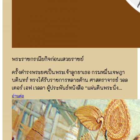
พระราชกรณียกิจก่อนเสวยราชย์
ครั้งดำรงพระยศเป็นพระเจ้าลูกยาเธอ กรมหมื่นเจษฎา
บดินทร์ ทรงได้รับราชการหลายด้าน ศาสตราจารย์ วอล
เตอร์ เอฟ เวลลา ผู้ประพันธ์หนังสือ “แผ่นดินพระนั่ง
เกล้าฯ” ซึ่ง นิจ ทองโสภิต แปล ได้กล่าวไว้ตอนหนึ่งว่า
อ่านต่อ
“บรรดาชาวยุโรปที่มาสู่สยามต่างลงความเห็น
พ้องต้องกันว่า กรมหมื่นเจษฎาบดินทร์นี้ ทรงมีอำนาจ
เข้าควบคุมกิจการสำคุญ ๆ ของกรุงสยามไว้ทั้งสิ้น นัก
สังเกตการณ์ชาวยุโรปผู้หนึ่งได้กล่าวถึงพระองค์ไว้ว่า
กรณีต่างๆ ที่เกี่ยวกับความสงบสุขของประชาราฎร์และ