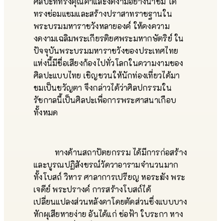
ศิลปะที่ทรงคุณค่าและงดงามอย่างน่าชม ได้
ทรงซ่อมแซมและสร้างปราสาทราชฐานใน
พระบรมมหาราชวังหลายองค์ ให้คงความ
งดงามเฉลิมพระเกียรติยศพระมหากษัตริย์ ใน
ปัจจุบันพระบรมมหาราชวังของประเทศไทย
แห่งนี้มีชื่อเสียงก้องไปทั่วโลกในความงามของ
ศิลปะแบบไทย เชิญชวนให้นักท่องเที่ยวได้มา
ชมเป็นขวัญตา จึงกล่าวได้ว่าศิลปกรรมใน
รัชกาลนี้เป็นศิลปะเพื่อการพระศาสนาเกือบ
ทั้งหมด
ทางด้านสถาปัตยกรรม ได้มีการก่อสร้าง
และบูรณปฏิสังขรณ์วัดวาอารามจำนวนมาก
ทั้งโบสถ์ วิหาร ศาลาการเปรียญ หอระฆัง พระ
เจดีย์ พระปรางค์ การสร้างโบสถ์ได้
เปลี่ยนแปลงส่วนหลังคาโดยตัดส่วนซึ่งแบบบาง
หักผุเสียหายง่าย อันได้แก่ ช่อฟ้า ใบระกา หาง