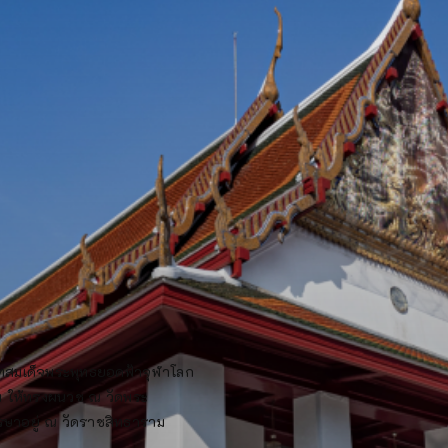
ทสมเด็จพระพุทธยอดฟ้าจุฬาโลก
ฯ ให้ทรงผนวช ณ วัดพระ
รษาอยู่ ณ วัดราชสิทธาราม