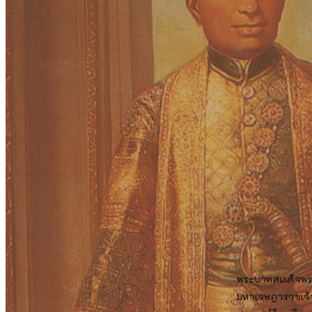
พระบาทสมเด็จพระน
มหาเจษฎาราชเจ้