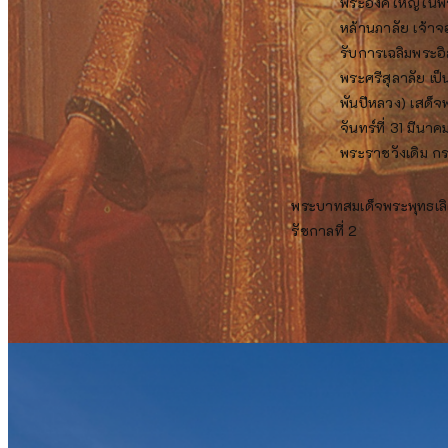
พระองค์ใหญ่ในพ
หล้านภาลัย เจ้าจ
รับการเฉลิมพระอิสร
พระศรีสุลาลัย เ
พันปีหลวง) เสด็จ
จันทร์ที่ 31 มีน
พระราชวังเดิม กร
พระบาทสมเด็จพระพุทธเลิ
รัชกาลที่ 2