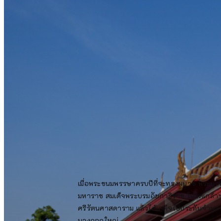
เมื่อพระชนมพรรษาครบปีที่จะทรงผนวช พระบา
มหาราช สมเด็จพระบรมอัยกาธิราช โปรดเกล้า
ศรีรัตนศาสดาราม แล้วได้เสด็จไปประทับจำพร
บางกอกใหญ่