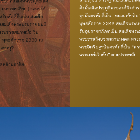
ระบาทสมเด็จพระพุทธเลิศ
ดังนั้นเมื่อประสูติพระองค์จึงดำ
อมมารดาเรียม (ต่อมาได้
ฐานันดรศักดิ์เป็น “หม่อมเจ้าทับ
ิยศักดิ์ขึ้นเป็น สมเด็จ
พุทธศักราช 2349 สมเด็จพระ
ป็นสมเด็จพระบรมราชชนนี
รับอุปราชาภิเษกเป็น สมเด็จพ
พระราชสมภพเมื่อ วัน
พระราชวังบวรสถานมงคล พระอง
าคม พุทธศักราช 2330 ณ
พระอิสริยฐานันดรศักดิ์เป็น “พ
งธนบุรี
พระองค์เจ้าทับ” ตามประเพณี
ศหล้านภาลัย