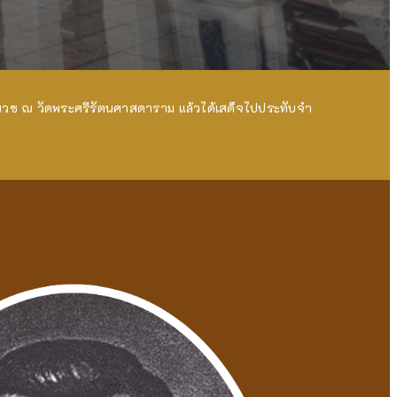
วช ณ วัดพระศรีรัตนศาสดาราม แล้วได้เสด็จไปประทับจำ