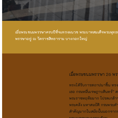
เมื่อพระชนมพรรษาครบปีที่จะทรงผนวช พระบาทสมเด็จพระพุทธ
พรรษาอยู่ ณ วัดราชสิทธาราม บางกอกใหญ่
เมื่อพระชนมพรรษา 26 พ
ทรงได้รับการสถาปนาขึ้น ทร
เธอ กรมหมื่นเจษฎาบดินทร์”
พระราชหฤทัยมาก โปรดเกล้า
พระคลัง มหาสมบัติ กรมพระตำร
สำคัญมากในสมัยนั้นนอกจากนั
พระเนตรพระกรรณด้วย