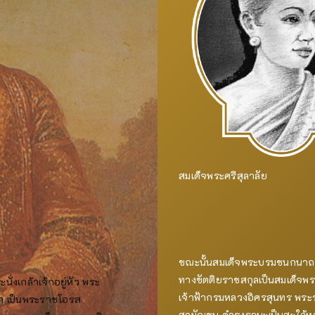
สมเด็จพระศรีสุลาลัย
ขณะนั้นสมเด็จพระบรมชนกนาถ
ทางขัตติยราชสกุลเป็นสมเด็จพร
ั่งเกล้าเจ้าอยู่หัว พระ
เจ้าฟ้ากรมหลวงอิศรสุนทร พระ
า เป็นพระราชโอรส
สามัญชน ดำรงฐานะเป็นสะใภ้หลว