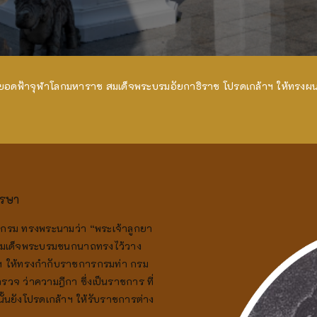
ยอดฟ้าจุฬาโลกมหาราช สมเด็จพระบรมอัยกาธิราช โปรดเกล้าฯ ให้ทรงผน
รรษา
งกรม ทรงพระนามว่า “พระเจ้าลูกยา
 สมเด็จพระบรมชนกนาถทรงไว้วาง
ฯ ให้ทรงกำกับราชการกรมท่า กรม
วจ ว่าความฎีกา ซึ่งเป็นราชการ ที่
้นยังโปรดเกล้าฯ ให้รับราชการต่าง