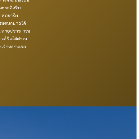
รงพระอิสริย
” ต่อมาถึง
บรมชนกนาถได้
ระมหาอุปราช กรม
ค์จึงได้ดำรง
ระเจ้าหลานเธอ