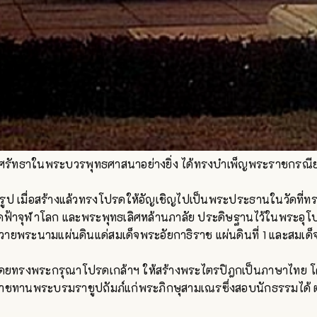
ราชศรัทธาในพระบวรพุทธศาสนาอย่างยิ่ง ได้ทรงบำเพ็ญพระราชกรณ
ป เมื่อสร้างแล้วทรงโปรดให้อัญเชิญไปเป็นพระประธานในวัดที่ทร
ดฟ้าจุฬาโลก และพระพุทธเลิศหล้านภาลัย ประดิษฐานไว้ในพระอุโบ
ถวายพระนามแผ่นดินแด่สมเด็จพระอัยกาธิราช แผ่นดินที่ 1 และสมเ
ดยทรงพระกรุณาโปรดเกล้าฯ ให้สร้างพระไตรปิฎกเป็นภาษาไทย โด
ชทานพระบรมราชูปถัมภ์แก่พระภิกษุสามเณรซึ่งสอบนักธรรมได้ 