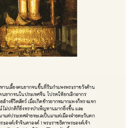
งทานเลี้ยงคนยากจนขึ้นที่ริมกำแพงพระราชวังด้าน
แก่คนยากจนในประเทศจีน โปรดให้ยกเลิกอากร
้างชีวิตสัตว์ เมื่อเกิดข้าวยากหมากแพงก็ทรงแจก
ไม่ปกติก็ยิ่งทรงบำเพ็ญทานมากยิ่งขึ้น และ
นมาแต่ประเทศฝ่ายทะเลเป็นมาแต่เมืองฝ่ายตะวันตก
 พระองค์เจ้าจินดาองค์ 1 พระราชธิดาพระองค์เจ้า