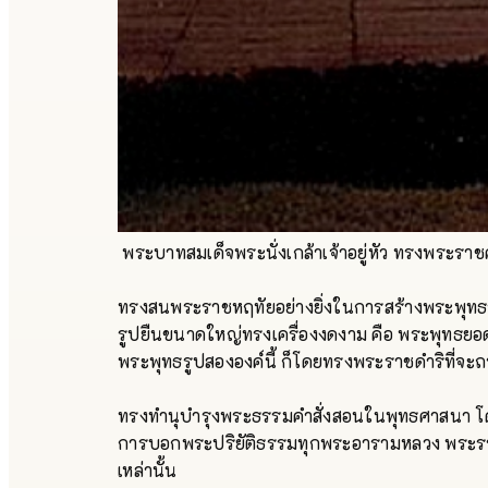
พระบาทสมเด็จพระนั่งเกล้าเจ้าอยู่หัว ทรงพระ
ทรงสนพระราชหฤทัยอย่างยิ่งในการสร้างพระพุทธรู
รูปยืนขนาดใหญ่ทรงเครื่องงดงาม คือ พระพุทธยอ
พระพุทธรูปสององค์นี้ ก็โดยทรงพระราชดำริที่จะ
ทรงทำนุบำรุงพระธรรมคำสั่งสอนในพุทธศาสนา โ
การบอกพระปริยัติธรรมทุกพระอารามหลวง พระรา
เหล่านั้น