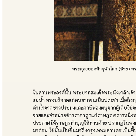
พระพุทธยอดฟ้าจุฬาโลก (ซ้าย) พร
ในส่วนพระองค์นั้น พระบาทสมเด็จพระนั่งเกล้าเจ้
แม่น้ำ ทรงบริจาคแก่คนยากจนเป็นประจำ เมื่อถึ
ค่าน้ำจากชาวประมงและภาษีฟองตนุจากผู้เก็บไข่จ
จ่ายและจำหน่ายข้าวราคาถูกแก่ราษฎร คราวหนึ่งทร
ประกาศให้ราษฎรทำบุญให้ทานด้วย ปรากฏในพงศาวดาร
มาก่อน ไข้นั้นเป็นขึ้นมาถึงกรุงเทพมหานคร เป็นขึ้