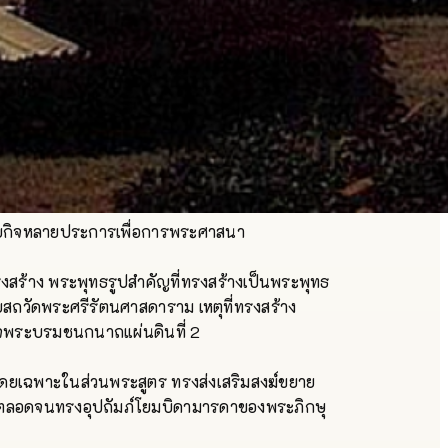
ียกิจหลายประการเพื่อการพระศาสนา
งสร้าง พระพุทธรูปสำคัญที่ทรงสร้างเป็นพระพุทธ
สถวัดพระศรีรัตนศาสดาราม เหตุที่ทรงสร้าง
ด็จพระบรมชนกนาถแผ่นดินที่ 2
ยเฉพาะในส่วนพระสูตร ทรงส่งเสริมสงฆ์ขยาย
ตลอดจนทรงอุปถัมภ์โยมบิดามารดาของพระภิกษุ