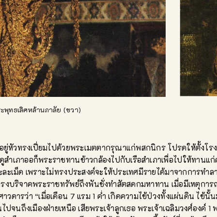
ะพุทธเลิศหล้านภาลัย (ขวา)
าอยู่หัวทรงเปี่ยมไปด้วยพระเมตตากรุณาแก่พสกนิกร โปรดให้ตั้งโร
งฤดูสำเภาออก็พระราชทานข้าวกล้องไปกับเรือสำเภาเพื่อไปให้ทาน
ะละเม็ด เพราะไม่ทรงประสงค์จะให้ประเทศมีรายได้มาจากการทำลายล
งบริจาคพระราชทรัพย์ถึงพันชั่งทำสัตสดกมหาทาน เมื่อมีเหตุการณ์
ว่า “เมื่อเดือน 7 แรม 1 ค่ำ เกิดความไข้ป่วงทั้งแผ่นดิน ไข้นั้
นไปจนถึงเมืองฝ่ายเหนือ เสียพระเจ้าลูกเธอ พระเจ้าเฉลิมวงศ์องค์ 1