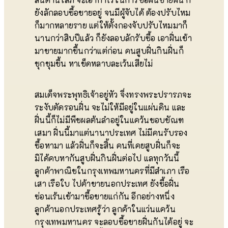
ยังลักลอบซื้อขายอยู่ จนมีผู้จับได้ ต้องปรับไหม
ก็มากหลายราย แต่ให้ตั้งกองจับปรับไหมมาก็
นานกว่าสิบปีแล้ว ก็ยังลอบลักรับซื้อ เอาฝิ่นเข้า
มาขายมากขึ้นกว่าแต่ก่อน คนสูบฝิ่นกินฝิ่นก็
ชุกชุมขึ้น หาเข็ดหลาบละเว้นเสียไม่
สมเด็จพระพุทธิเจ้าอยู่หัว จึ่งทรงพระปรารภจะ
ระงับตัดรอนฝิ่น จะไม่ให้มีอยู่ในแผ่นดิน และ
ฝิ่นนี้ก็ไม่มีพืชผลต้นลำอยู่ในแคว้นขอบขัณฑ
เสมา ฝิ่นนี้มาแต่นานาประเทศ ไม่มีคนรับรอง
ซื้อหามา แล้วฝิ่นก็จะสิ้น คนที่เคยสูบฝิ่นก็จะ
มิได้คบหากันสูบฝิ่นกินฝิ่นต่อไป แลทุกวันนี้
ลูกค้าพาณิชในกรุงเทพมหานครที่มีสำเภา เรือ
เสา เรือใบ ไปค้าขายนอกประเทศ ยังซื้อฝิ่น
ซ่อนเร้นเข้ามาซื้อขายแก่กัน อีกอย่างหนึ่ง
ลูกค้านอกประเทศรู้ว่า ลูกค้าในแว่นแคว้น
กรุงเทพมหานคร จะลอบซื้อขายฝิ่นกันได้อยู่ จะ