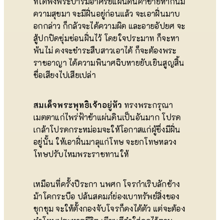
ที่ได้พึ่งพระบารมีอาศรัยแผ่นดินค้าขายหากินมี
ความสุขมา จะมีฝิ่นอยู่ก่อนแล้ว จะเอาฝิ่นมาบ
อกกล่าว ก็กลัวจะได้ความผิด และอายอัปยศ จะ
สู้ปกปิดซุ่มซ่อนฝิ่นไว้ โดยใจประมาท ก็จะหา
พ้นไม่ คงจะชำระสืบสาวเอาได้ ก็จะต้องพระ
ราชอาญา ได้ความพินาศฉิบหายยับเยินสูญสิ้น
ชื่อเสียงไปเสียเปล่า
สมเด็จพระพุทธิเจ้าอยู่หัว
ทรงพระกรุณา
เมตตาแก่ไพร่ฟ้าข้าแผ่นดินเป็นอันมาก โปรด
เกล้าโปรดกระหม่อมจะให้โอกาสแก่ผู้ซึ่งมีฝิ่น
อยู่นั้น ให้เอาฝิ่นมาลุแก่โทษ จะยกโทษหลวง
โทษปรับไหมพระราชทานให้
เหมือนที่ครั้งปีระกา นพศก โจรกำเริบลักช้าง
ม้าโคกระบือ ปล้นสดมภ์ย่องเบาทรัพย์สิ่งของ
ชุกชุม จะให้ตั้งกองจับโจรก็คงได้ตัว แต่จะต้อง