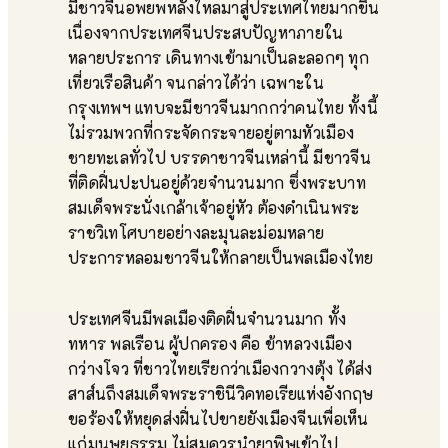
มีชาวจีนอพยพหลั่งไหลมาสู่ประเทศไทยมากขึ้น
เนื่องจากประเทศจีนประสบปัญหาภายใน
หลายประการ เดินทางเข้ามาเป็นละลอกๆ ทุก
เที่ยวเรือสินค้า จนกล่าวได้ว่า เฉพาะใน
กรุงเทพฯ แทบจะมีชาวจีนมากกว่าคนไทย ทั้งนี้
ไม่รวมพวกที่กระจัดกระจายอยู่ตามหัวเมือง
ชายทะเลทั่วไป บรรดาชาวจีนเหล่านี้ มีชาวจีน
ที่ติดฝิ่นปะปนอยู่ด้วยจำนวนมาก ซึ่งพระบาท
สมเด็จพระนั่งเกล้าเจ้าอยู่หัว ต้องดำเนินพระ
ราชวิเทโศบายอย่างละมุนละม่อมหลาย
ประการหลอมชาวจีนให้กลายเป็นพลเมืองไทย
ประเทศจีนมีพลเมืองติดฝิ่นจำนวนมาก ทั้ง
ทหาร พลเรือน ผู้ปกครอง คือ ข้าหลวงเมือง
กว่างโจว ที่ชาวไทยเรียกว่าเมืองกวางตุ้ง ได้ส่ง
สาส์นถึงสมเด็จพระราชินีวิคทอเรียแห่งอังกฤษ
ขอร้องให้หยุดส่งฝิ่นไปขายยังเมืองจีนเพื่อเห็น
แก่มนุษยธรรม ไม่สมควรนำยาพิษเข้าไป