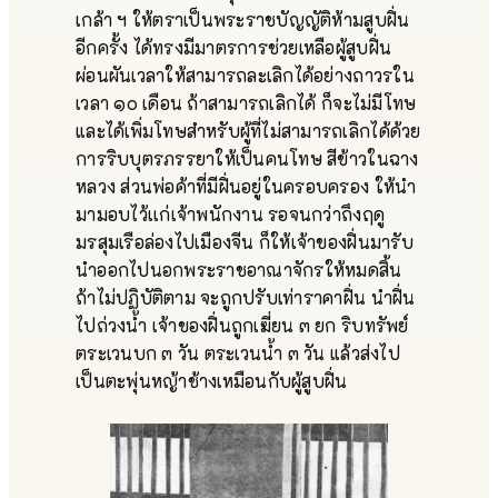
เกล้า ฯ ให้ตราเป็นพระราชบัญญัติห้ามสูบฝิ่น
อีกครั้ง ได้ทรงมีมาตรการช่วยเหลือผู้สูบฝิ่น
ผ่อนผันเวลาให้สามารถละเลิกได้อย่างถาวรใน
เวลา ๑๐ เดือน ถ้าสามารถเลิกได้ ก็จะไม่มีโทษ
และได้เพิ่มโทษสำหรับผู้ที่ไม่สามารถเลิกได้ด้วย
การริบบุตรภรรยาให้เป็นคนโทษ สีข้าวในฉาง
หลวง ส่วนพ่อค้าที่มีฝิ่นอยู่ในครอบครอง ให้นำ
มามอบไว้เเก่เจ้าพนักงาน รอจนกว่าถึงฤดู
มรสุมเรือล่องไปเมืองจีน ก็ให้เจ้าของฝิ่นมารับ
นำออกไปนอกพระราชอาณาจักรให้หมดสิ้น
ถ้าไม่ปฏิบัติตาม จะถูกปรับเท่าราคาฝิ่น นำฝิ่น
ไปถ่วงน้ำ เจ้าของฝิ่นถูกเฆี่ยน ๓ ยก ริบทรัพย์
ตระเวนบก ๓ วัน ตระเวนน้ำ ๓ วัน แล้วส่งไป
เป็นตะพุ่นหญ้าช้างเหมือนกับผู้สูบฝิ่น