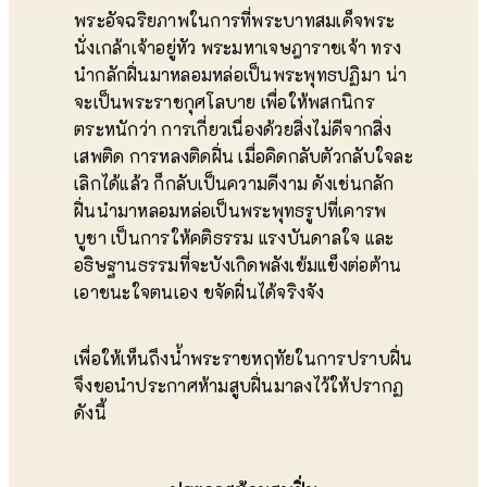
พระอัจฉริยภาพในการที่พระบาทสมเด็จพระ
นั่งเกล้าเจ้าอยู่หัว พระมหาเจษฎาราชเจ้า ทรง
นำกลักฝิ่นมาหลอมหล่อเป็นพระพุทธปฏิมา น่า
จะเป็นพระราชกุศโลบาย เพื่อให้พสกนิกร
ตระหนักว่า การเกี่ยวเนื่องด้วยสิ่งไม่ดีจากสิ่ง
เสพติด การหลงติดฝิ่น เมื่อคิดกลับตัวกลับใจละ
เลิกได้แล้ว ก็กลับเป็นความดีงาม ดังเช่นกลัก
ฝิ่นนำมาหลอมหล่อเป็นพระพุทธรูปที่เคารพ
บูชา เป็นการให้คติธรรม แรงบันดาลใจ และ
อธิษฐานธรรมที่จะบังเกิดพลังเข้มแข็งต่อต้าน
เอาชนะใจตนเอง ขจัดฝิ่นได้จริงจัง
เพื่อให้เห็นถึงน้ำพระราชหฤทัยในการปราบฝิ่น
จึงขอนำประกาศห้ามสูบฝิ่นมาลงไว้ให้ปรากฏ
ดังนี้