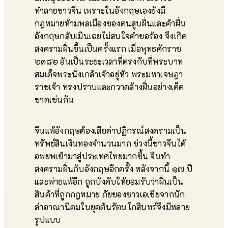
ทำลายชาวจีน เพราะในอังกฤษเองยังมี
กฎหมายห้ามพลเมืองของตนสูบฝิ่นและค้าฝิ่น
อังกฤษกลับเมินเฉยไม่สนใจคำขอร้อง จึงเกิด
สงครามฝิ่นขึ้นเป็นครั้งแรก เมื่อพุทธศักราช
๒๓๘๒ อันเป็นระยะเวลาที่ตรงกับที่พระบาท
สมเด็จพระนั่งเกล้าเจ้าอยู่หัว พระมหาเจษฎา
ราชเจ้า ทรงปราบและกวาดล้างฝิ่นอย่างเด็ด
ขาดเช่นกัน
จีนแพ้อังกฤษต้องเสียค่าปฏิกรณ์สงครามเป็น
ทรัพย์สินเงินทองจำนวนมาก ช่วงนี้ชาวจีนได้
อพยพเข้ามาสู่ประเทศไทยมากขึ้น จีนทำ
สงครามฝิ่นกับอังกฤษอีกครั้ง หลังจากนี้ ๑๗ ปี
และพ่ายแพ้อีก ถูกบังคับให้ยอมรับว่าฝิ่นเป็น
สินค้าที่ถูกกฎหมาย ภัยของชาวเอเชียจากนัก
ล่าอาณานิคมในยุคต้นรัตนโกสินทร์จึงมีหลาย
รูปแบบ