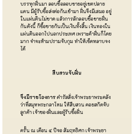
บรรทุกฝิ่นมา ลอบซื้อลอบขายอยู่เขตปลาย
แดน มีผู้รับซื้อส่งต่อกันเข้ามา ฝิ่นจึงมีเสมอ อยู่
ในแผ่นดินไม่ขาด แล้วการลักลอบซื้อขายฝิ่น
กันดังนี้ ก็ซื้อขายกันเป็นเงินทั้งสิ้น เงินทองใน
แผ่นดินออกไปนอกประเทศ เพราะค้าฝิ่นก็โดย
มาก จำจะห้ามปรามจับกุม ทำให้เข็ดหลาบจง
ได้
สืบสวนจับฝิ่น
จึงมีราชโองการ
ดำรัสสั่งเจ้าพระยาพระคลัง
ว่าที่สมุหพระกลาโหม ให้สืบสวน คอยสกัดจับ
ลูกค้า เจ้าของฝิ่นและผู้รับซื้อฝิ่น
ครั้น ณ เดือน ๔ ปีจอ สัมฤทธิศก เจ้าพระยา