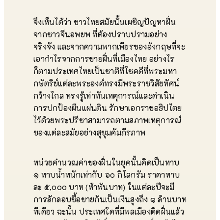
จึงเห็นได้ว่า ชาวไทยสมัยนั้นเผชิญปัญหาฝิ่น
จากชาวจีนอพยพ ที่ต้องปราบปรามอย่าง
จริงจัง และจากความพากเพียรของอังกฤษที่จะ
เอากำไรจากการขายฝิ่นที่เมืองไทย อย่างไร
ก็ตามประเทศไทยเป็นชาติที่โชคดีที่พระมหา
กษัตริย์แต่ละพระองค์ทรงมีพระราชวิสัยทัศน์
กว้างไกล ทรงรู้เท่าทันเหตุการณ์และดำเนิน
การปกป้องผืนแผ่นดิน รักษาเอกราชอธิปไตย
ไว้ด้วยพระปรีชาสามารถตามสภาพเหตุการณ์
ของแต่ละสมัยอย่างสุขุมคัมภีรภาพ
หน่วยคำนวณค่าของฝิ่นในยุคนั้นคิดเป็นหาบ
๑ หาบน้ำหนักเท่ากับ ๖๐ กิโลกรัม ราคาหาบ
ละ ๕,๐๐๐ บาท (ห้าพันบาท) ในแต่ละปีจะมี
การลักลอบซื้อขายกันเป็นเงินสูงถึง ๑ ล้านบาท
ทีเดียว ฉะนั้น ประเทศใดที่มีพลเมืองติดฝิ่นแล้ว