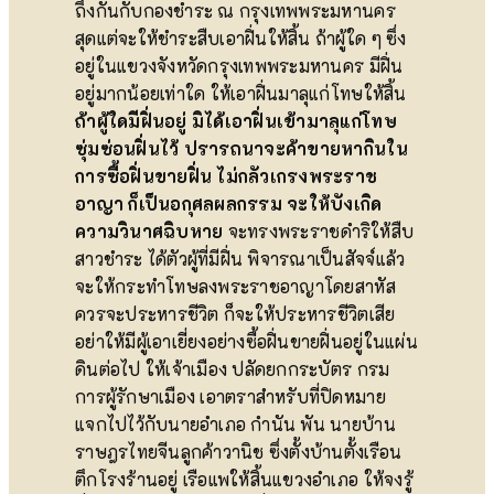
ถึงกันกับกองชำระ ณ กรุงเทพพระมหานคร
สุดแต่จะให้ชำระสืบเอาฝิ่นให้สิ้น ถ้าผู้ใด ๆ ซึ่ง
อยู่ในแขวงจังหวัดกรุงเทพพระมหานคร มีฝิ่น
อยู่มากน้อยเท่าใด ให้เอาฝิ่นมาลุแก่โทษให้สิ้น
ถ้าผู้ใดมีฝิ่นอยู่ มิได้เอาฝิ่นเข้ามาลุแก่โทษ
ซุ่มซ่อนฝิ่นไว้ ปรารถนาจะค้าขายหากินใน
การซื้อฝิ่นขายฝิ่น ไม่กลัวเกรงพระราช
อาญา ก็เป็นอกุศลผลกรรม จะให้บังเกิด
ความวินาศฉิบหาย
จะทรงพระราชดำริให้สืบ
สาวชำระ ได้ตัวผู้ที่มีฝิ่น พิจารณาเป็นสัจจ์แล้ว
จะให้กระทำโทษลงพระราชอาญาโดยสาหัส
ควรจะประหารชีวิต ก็จะให้ประหารชีวิตเสีย
อย่าให้มีผู้เอาเยี่ยงอย่างซื้อฝิ่นขายฝิ่นอยู่ในแผ่น
ดินต่อไป ให้เจ้าเมือง ปลัดยกกระบัตร กรม
การผู้รักษาเมือง เอาตราสำหรับที่ปิดหมาย
แจกไปไว้กับนายอำเภอ กำนัน พัน นายบ้าน
ราษฎรไทยจีนลูกค้าวานิช ซึ่งตั้งบ้านตั้งเรือน
ตึกโรงร้านอยู่ เรือแพให้สิ้นแขวงอำเภอ ให้จงรู้