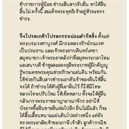
ข้าราชการผู้น้อย ชำระสืบสาวจับฝิ่น หาได้ฝิ่น
สิ้นไม่ ครั้งนี้ สมเด็จพระพุทธิเจ้าอยู่หัวจะทรง
ชำระ
จึงโปรดเกล้าโปรดกระหม่อมดำรัสสั่ง
ตั้งแต่
พระบรมวงศานุวงศ์ มีกรมหลวงรักษ์รณเรศ
เป็นประธาน และเจ้าพระยาบดินทร์เดชา
สมุหนายก เจ้าพระยาคลังว่าที่สมุหพระกลาโหม
แลเสนาบดี ข้าทูลละอองธุลีพระบาทผู้มีกตัญญู
รู้พระเดชพระคุณช่วยรักษาแผ่นดิน พร้อมกัน
ให้ช่วยกันสืบสาวชำระเอาตัวเจ้าของฝิ่นให้สิ้น
จงได้ ถ้าชำระได้ตัวผู้ที่เอาฝิ่นไว้ ก็ให้มีโทษ
หลวงโทษปรับไหม ให้เข็ดหลาบ ทั้งจะให้ผู้อื่น
กลัวเกรงพระราชอาญาอาณาจักร อย่าให้
บังอาจซื้อฝิ่นขายฝิ่นต่อไปอีก ฝิ่นไม่มีแล้ว ก็จะ
ได้สิ้นเสี้ยนหนามแผ่นดินไปอย่างหนึ่ง แต่ยัง
ทรงพระอาลัยเจ้าของภาษี เจ้าสัว ลูกค้าวาณิช