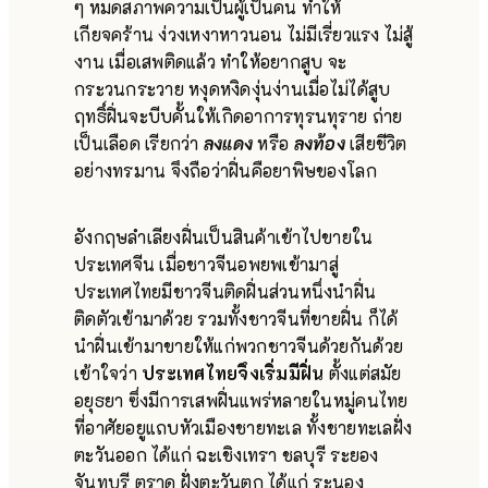
ๆ หมดสภาพความเป็นผู้เป็นคน ทำให้
เกียจคร้าน ง่วงเหงาหาวนอน ไม่มีเรี่ยวแรง ไม่สู้
งาน เมื่อเสพติดแล้ว ทำให้อยากสูบ จะ
กระวนกระวาย หงุดหงิดงุ่นง่านเมื่อไม่ได้สูบ
ฤทธิ์ฝิ่นจะบีบคั้นให้เกิดอาการทุรนทุราย ถ่าย
เป็นเลือด เรียกว่า
ลงแดง
หรือ
ลงท้อง
เสียชีวิต
อย่างทรมาน จึงถือว่าฝิ่นคือยาพิษของโลก
อังกฤษลำเลียงฝิ่นเป็นสินค้าเข้าไปขายใน
ประเทศจีน เมื่อชาวจีนอพยพเข้ามาสู่
ประเทศไทยมีชาวจีนติดฝิ่นส่วนหนึ่งนำฝิ่น
ติดตัวเข้ามาด้วย รวมทั้งชาวจีนที่ขายฝิ่น ก็ได้
นำฝิ่นเข้ามาขายให้แก่พวกชาวจีนด้วยกันด้วย
เข้าใจว่า
ประเทศไทยจึงเริ่มมีฝิ่น
ตั้งแต่สมัย
อยุธยา ซึ่งมีการเสพฝิ่นแพร่หลายในหมู่คนไทย
ที่อาศัยอยูแถบหัวเมืองชายทะเล ทั้งชายทะเลฝั่ง
ตะวันออก ได้แก่ ฉะเชิงเทรา ชลบุรี ระยอง
จันทบุรี ตราด ฝั่งตะวันตก ได้แก่ ระนอง