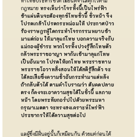
ทำโทษประหารชีวิต เฆียนตีจำใส่คุกไว้ตาม
กฎหมาย
ทรงเห็นว่าโจรทั้งนี้เป็นไพร่ฟ้า
ข้าแผ่นดินจะต้องทุกข์โทษชั่วนี้ ชั่วหน้า จึง
โปรดเกล้าโปรดกระหม่อมให้ ประกาศป่าว
ร้องราษฎรผู้ใดกระทำโจรกรรมหยาบช้า
มาแต่ก่อน ให้มาลุแก่โทษ บอกความจริงกับ
แม่กองผู้ชำระ พวกโจรทั้งปวงรู้สึกโทษตัว
กลัวพระราชอาญา พากันเข้ามาลุแก่โทษ
เป็นอันมาก โปรดให้ยกโทษ พระราชทาน
พระราชโอวาทสั่งสอนให้ได้สติรู้สึกตัว จะ
ได้ละเสียซึ่งความชั่วอันกระทำมาแต่หลัง
ถ้ากลับตัวได้ ตามคำโบราณว่า ต้นคดปลาย
ตรง ก็คงจะเอาความสุขได้ในชั่วนี้ แลภาย
หน้า โดยพระทัยกอร์ปไปด้วยพระมหา
กรุณาเมตตา จะทรงสงเคราะห์ไพร่ฟ้า
ประชากรให้ได้ความสุขต่อไป
แลผู้ซึ่งมีฝิ่นอยู่นั้นก็เหมือนกัน ด้วยแต่ก่อนได้