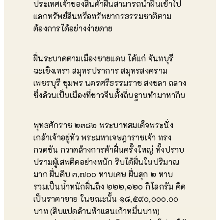
ประเทศเจ้าของสินค้าฝิ่นสามารถนำฝิ่นเข้าไป
แลกทรัพย์สินหรือทรัพยากรธรรมชาติตาม
ต้องการได้อย่างง่ายดาย
ฝิ่นระบาดตามเมืองชายแดน ได้แก่ จันทบุรี
ฉะเชิงเทรา สมุทรปราการ สมุทรสงคราม
เพชรบุรี ชุมพร นครศรีธรรมราช สงขลา ถลาง
ซึ่งล้วนเป็นเมืองที่ชาวจีนตั้งถิ่นฐานทำมาหากิน
พุทธศักราช ๒๓๘๒ พระบาทสมเด็จพระนั่ง
เกล้าเจ้าอยู่หัว พระมหาเจษฎาราชเจ้า ทรง
กวดขัน กวาดล้างการค้าฝิ่นครั้งใหญ่ ทั้งปราบ
ปรามผู้เสพติดอย่างหนัก ริบได้ฝิ่นในปริมาณ
มาก ฝิ่นดิบ ๓,๗๐๐ หาบเศษ ฝิ่นสุก ๒ หาบ
รวมเป็นน้ำหนักฝิ่นถึง ๒๒๒,๑๒๐ กิโลกรัม คิด
เป็นราคาขาย ในขณะนั้น ๑๘,๕๙๐,๐๐๐.๐๐
บาท (สิบแปดล้านห้าแสนเก้าหมื่นบาท)