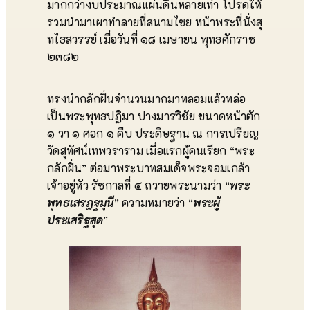
มากกว่างบประมาณแผ่นดินหลายเท่า โปรดให้
รวมนำมาเผาทำลายที่สนามไชย หน้าพระที่นั่งสุ
ทไธสวรรย์ เมื่อวันที่ ๑๘ เมษายน พุทธศักราช
๒๓๘๒
ทรงนำกลักฝิ่นจำนวนมากมาหลอมแล้วหล่อ
เป็นพระพุทธปฏิมา ปางมารวิชัย ขนาดหน้าตัก
๑ วา ๑ ศอก ๑ คืบ ประดิษฐาน ณ การเปรียญ
วัดสุทัศน์เทพวราราม เมื่อแรกผู้คนเรียก “พระ
กลักฝิ่น” ต่อมาพระบาทสมเด็จพระจอมเกล้า
เจ้าอยู่หัว รัชกาลที่ ๔ ถวายพระนามว่า “
พระ
พุทธเสรฏฐมุนี
” ความหมายว่า “
พระผู้
ประเสริฐสุด
”