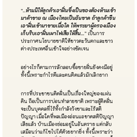
“
..ห้ามมิให้ลูกค้าเอาฝิ่นซึ่งเป็นของต้องห้ามเข้า
มาค้าขาย ณ เมืองไทยเป็นอันขาด ถ้าลูกค้าขืน
เอาฝิ่นเข้ามาขายเมื่อใด ให้พระยาผู้ครองเมือง
เก็บริบเอาฝิ่นเผาไฟเสียให้สิ้น…
” เป็นการ
ประกาศนโยบายชาติให้ชาวตะวันตกและชาว
ต่างประเทศอื่นเข้าใจอย่างชัดเจน
อย่างไรก็ตามการลักลอบซื้อขายฝิ่นยังคงมีอยู่
ทั้งนี้เพราะกำไรดีและคนติดแล้วมักเลิกยาก
การที่ประชาชนติดฝิ่นเป็นเรื่องใหญ่ของแผ่น
ดิน ถือเป็นการบ่อนทำลายชาติ เพราะผู้ติดฝิ่น
จะเป็นบุคคลที่ไร้ทั้งกำลังวังชาและไร้สติ
ปัญญา เมื่อใดที่พลเมืองอ่อนแอขาดสติปัญญา
เสียแล้ว บ้านเมืองย่อมอยู่ในอันตราย แต่กลับ
เสมือนว่าแก้ไขไปได้ด้วยยากยิ่ง ทั้งนี้เพราะว่า