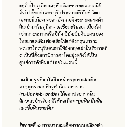
ตะกั่วป่า ภูเก็ต และหัวเมืองชายทะเลภาคใต้
ทั่วไป ตั้งแต่ เพชรบุรี ประจวบคิรีขันธ์ โดย
เฉพาะที่เมืองสงขลา อังกฤษจึงขยายตลาดค้า
ฝิ่นเข้ามาในภูมิภาคเอเชียตะวันออกเฉียงใต้
เช่าเกาะหมากหรือปีนัง ปีนังเป็นดินแดนของ
ไทยมาแต่เดิม ต้องเสียให้แก่อังกฤษเพราะ
พระยาไทรบุรีแอบยกให้อังกฤษเช่าในรัชกาลที่
๑ เป็นที่ตั้งสถานีการค้าโดยมุ่งหวังให้เป็น
ศูนย์การค้าฝิ่นแก่ไทยในแถบนี้
ยุคต้นกรุงรัตนโกสินทร์
พระบาทสมเด็จ
พระพุทธ ยอดฟ้าจุฬาโลกมหาราช
(พ.ศ.๒๓๒๕-๒๓๕๒) ได้ออกประกาศใน
ลักษณะป่าวร้อง มิให้พลเมือง “
สูบฝิ่น กินฝิ่น
และซื้อฝิ่นขายฝิ่น
”
รัชกาลที่ ๒
พระบาทสมเด็จพระพุทธเลิศหล้า