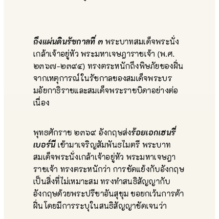
ถึงแผ่นดินรัชกาลที่ ๓
พระบาทสมเด็จพระนั่ง
เกล้าเจ้าอยู่หัว พระมหาเจษฎาราชเจ้า (พ.ศ.
๒๓๖๗-๒๓๙๔) ทรงตระหนักถึงพิษภัยของฝิ่น
จากเหตุการณ์ในรัชกาลของสมเด็จพระบร
มอัยกาธิราชและสมเด็จพระราชบิดาอย่างต่อ
เนื่อง
พุทธศักราช ๒๓๖๙ อังกฤษส่ง
ร้อยเอกเฮนรี่
เบอร์นี
เข้ามาเจริญสัมพันธไมตรี พระบาท
สมเด็จพระนั่งเกล้าเจ้าอยู่หัว พระมหาเจษฎา
ราชเจ้า ทรงตระหนักว่า การขัดแย้งกับอังกฤษ
เป็นสิ่งที่ไม่เหมาะสม ทรงทำสนธิสัญญากับ
อังกฤษด้วยพระปรีชาอันสุขุม ขอยกเว้นการค้า
ฝิ่นโดยมีการระบุในสนธิสัญญาชัดเจนว่า