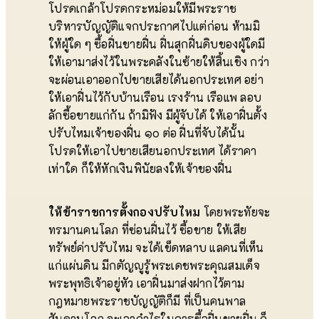
โปรดเกล้าโปรดกระหม่อมให้มีพระราช
บริหารบัญญัติแจกประกาศไปแต่ก่อน ห้ามมิ
ให้ผู้ใด ๆ ซื้อฝิ่นขายฝิ่น ฝิ่นสุกฝิ่นดิบของผู้ใดมี
ให้เอามาส่งไว้ในพระคลังในซ้ายให้สิ้นเชิง กว่า
จะผ่อนเอาออกไปขายเสียได้นอกประเทศ อย่า
ให้เอาฝิ่นไว้กับบ้านเรือน เรงร้าน เรือแพ ลอบ
ลักซื้อขายแก่กัน ถ้ามิฟัง มีผู้จับได้ ให้เอาฝิ่นตั้ง
ปรับไหมเจ้าของฝิ่น ๑๐ ต่อ ฝิ่นที่จับได้นั้น
โปรดให้เอาไปขายเสียนอกประเทศ ได้ราคา
เท่าใด ก็ให้หักเงินพินัยลงให้เจ้าของฝิ่น
ให้ข้าราชการตั้งกองปรับไหม
โดยพระทัยจะ
ทรมานคนโลภ ที่ซ่อนฝิ่นไว้ ซื้อขาย ให้เสีย
ทรัพย์ค่าปรับไหม จะได้เข็ดหลาบ แลคนที่เห็น
แก่แผ่นดิน มีกตัญญูรู้พระเดชพระคุณสมเด็จ
พระพุทธิเจ้าอยู่หัว เอาฝิ่นมาส่งฝากไว้ตาม
กฎหมายพระราชบัญญัติก็มี ที่เป็นคนพาล
สันดานโลภ จะเอากำไรในการซื้อฝิ่นขายฝิ่น ก็