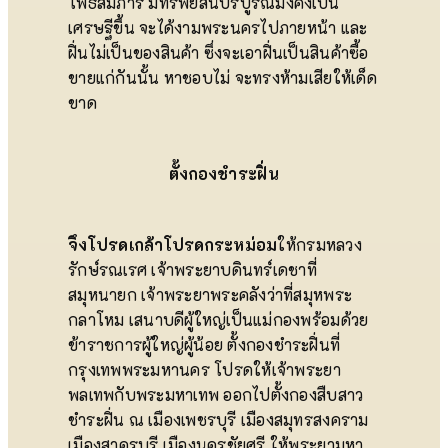
โพธิสมภาร มีทรัพย์สินบริบูรณ์มั่งคั่งเป็น
เศรษฐีขึ้น จะได้งามพระนครไปภายหน้า และ
ฝิ่นไม่เป็นของสินค้า ซึ่งจะเอาฝิ่นเป็นสินค้าซื้อ
ขายแก่กันนั้น หาชอบไม่ จะทรงห้ามเสียให้เด็ด
ขาด
ตั้งกองชำระฝิ่น
จึงโปรดเกล้าโปรดกระหม่อม
ให้กรมหลวง
รักษ์รณเรศ เจ้าพระยาบดินทร์เดชาที่
สมุหนายก เจ้าพระยาพระคลังว่าที่สมุหพระ
กลาโหม เสนาบดีผู้ใหญ่เป็นแม่กองพร้อมด้วย
ข้าราชการผู้ใหญ่ผู้น้อย ตั้งกองชำระฝิ่นที่
กรุงเทพพระมหานคร โปรดให้เจ้าพระยา
พลเทพกับพระมหาเทพ ออกไปตั้งกองสืบสาว
ชำระฝิ่น ณ เมืองเพชรบุรี เมืองสมุทรสงคราม
เมืองสาครบุรี เมืองนครชัยศรี ให้พระยามหา