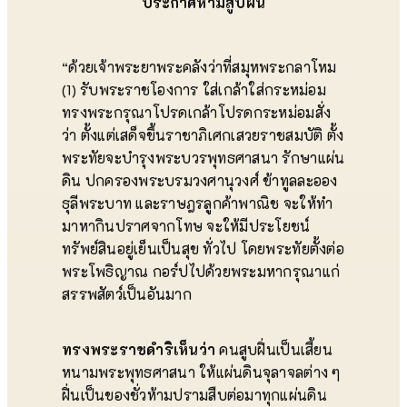
ประกาศห้ามสูบฝิ่น
“ด้วยเจ้าพระยาพระคลังว่าที่สมุหพระกลาโหม
(1) รับพระราชโองการ ใส่เกล้าใส่กระหม่อม
ทรงพระกรุณาโปรดเกล้าโปรดกระหม่อมสั่ง
ว่า ตั้งแต่เสด็จขึ้นราชาภิเศกเสวยราชสมบัติ ตั้ง
พระทัยจะบำรุงพระบวรพุทธศาสนา รักษาแผ่น
ดิน ปกครองพระบรมวงศานุวงศ์ ข้าทูลละออง
ธุลีพระบาท และราษฎรลูกค้าพาณิช จะให้ทำ
มาหากินปราศจากโทษ จะให้มีประโยชน์
ทรัพย์สินอยู่เย็นเป็นสุข ทั่วไป โดยพระทัยตั้งต่อ
พระโพธิญาณ กอร์ปไปด้วยพระมหากรุณาแก่
สรรพสัตว์เป็นอันมาก
ทรงพระราชดำริเห็นว่า
คนสูบฝิ่นเป็นเสี้ยน
หนามพระพุทธศาสนา ให้แผ่นดินจุลาจลต่าง ๆ
ฝิ่นเป็นของชั่วห้ามปรามสืบต่อมาทุกแผ่นดิน