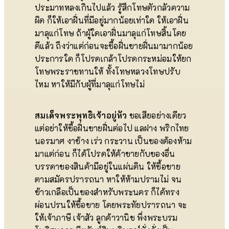
ประมาทหลงเกินไปแล้ว รู้สึกโทษตัวกลัวความ
ผิด ก็ให้เอาฝิ่นที่มีอยู่มากน้อยเท่าใด ให้เอาฝิ่น
มาลุแก่โทษ ถ้าผู้ใดเอาฝิ่นมาลุแก่โทษสิ้นโดย
ดีแล้ว ถึงว่าแต่ก่อนจะซื้อฝิ่นขายฝิ่นมามากน้อย
ประการใด ก็โปรดเกล้าโปรดกระหม่อมให้ยก
โทษพระราชทานให้ ทั้งโทษหลวงโทษปรับ
ไหม หาให้มีกับผู้ที่มาลุแก่โทษไม่
สมเด็จพระพุทธิเจ้าอยู่หัว
ขอเสียอย่างเดียว
แต่อย่าให้ซื้อฝิ่นขายฝิ่นต่อไป แลฝาง พริกไทย
นอรมาศ งาช้าง เร่ว กระวาน เป็นของต้องห้าม
มาแต่ก่อน ก็ได้โปรดให้ค้าขายกับของอื่น
บรรดาของสินค้ามีอยู่ในแผ่นดิน ให้ซื้อขาย
ตามสมัครปรารถนา หาให้ห้ามปรามไม่ จน
ข้าวเกลือเป็นของสำหรับพระนคร ก็ได้ทรง
ผ่อนปรนให้ซื้อขาย โดยพระทัยปรารถนา จะ
ให้เจ้าภาษี เจ้าสัว ลูกค้าวานิช พึ่งพระบรม