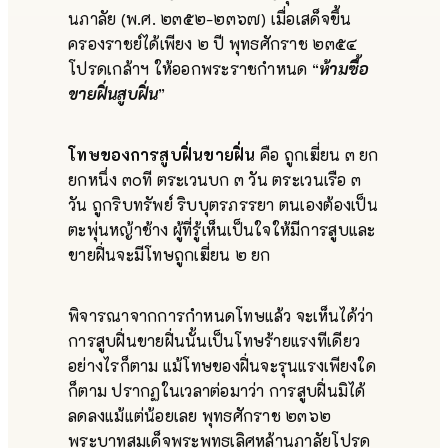
นภาลัย (พ.ศ. ๒๓๕๒-๒๓๖๗) เมื่อเสด็จขึ้น
ครองราชย์ได้เพียง ๒ ปี พุทธศักราช ๒๓๕๔
โปรดเกล้าฯ ให้ออกพระราชกำหนด “
ห้ามซื้อ
ขายฝิ่นสูบฝิ่น
”
โทษของการสูบฝิ่นขายฝิ่น
คือ ถูกเฆี่ยน ๓ ยก
ยกหนึ่ง ๓๐ที ตระเวนบก ๓ วัน ตระเวนเรือ ๓
วัน ถูกริบทรัพย์ ริบบุตรภรรยา ตนเองต้องเป็น
ตะพุ่นหญ้าช้าง ผู้ที่รู้เห็นเป็นใจให้มีการสูบและ
ขายฝิ่นจะมีโทษถูกเฆี่ยน ๒ ยก
พิจารณาจากการกำหนดโทษแล้ว จะเห็นได้ว่า
การสูบฝิ่นขายฝิ่นนั้นเป็นโทษร้ายแรงทีเดียว
อย่างไรก็ตาม แม้โทษของฝิ่นจะรุนแรงเพียงใด
ก็ตาม ปรากฏในเวลาต่อมาว่า การสูบฝิ่นมิได้
ลดลงแม้แต่น้อยเลย พุทธศักราช ๒๓๖๒
พระบาทสมเด็จพระพุทธเลิศหล้านภาลัยโปรด