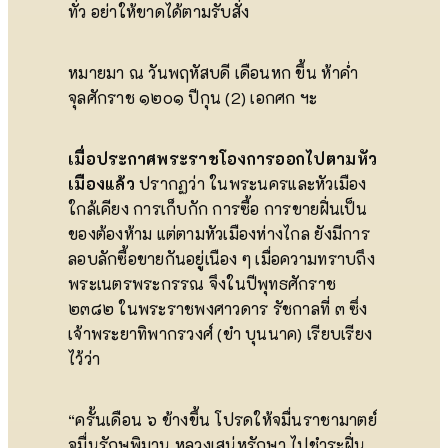
ทั่ว อย่าให้ขาดได้ตามรับสั่ง
หมายมา ณ วันพฤหัสบดี เดือนหก ขึ้น ห้าค่ำ
จุลศักราช ๑๒๐๑ ปีกุน (2) เอกศก ฯะ
เมื่อประกาศพระราชโองการออกไปตามหัว
เมืองแล้ว
ปรากฏว่า ในพระนครและหัวเมือง
ใกล้เคียง การเก็บกัก การซื้อ การขายฝิ่นเป็น
ของต้องห้าม แต่ตามหัวเมืองห่างไกล ยังมีการ
ลอบลักซื้อขายกันอยู่เนือง ๆ เมื่อความทราบถึง
พระเนตรพระกรรณ จึงในปีพุทธศักราช
๒๓๘๒ ในพระราชพงศาวดาร รัชกาลที่ ๓ ซึ่ง
เจ้าพระยาทิพากรวงศ์ (ขำ บุนนาค) เรียบเรียง
ไว้ว่า
“ครั้นเดือน ๖ ข้างขึ้น โปรดให้จมื่นราชามาตย์
จมื่นรักษพิมาน หลวงเสน่หรักษา ไปชำระฝิ่น