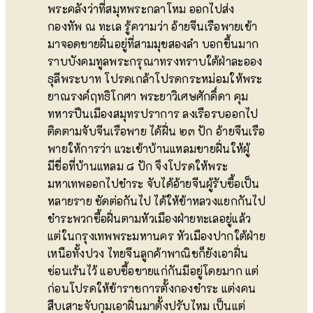
พระคลังว่าที่สมุหพระกลาโหม ออกไปส่ง
กองทัพ ณ ทะเล รู้ความว่า อ้ายจีนเรือพายเข้า
มาจอดขายฝิ่นอยู่ที่สามมุขสองลำ บอกขึ้นมาก
ราบบังคมทูลพระกรุณาทรงทราบใต้ฝ่าละออง
ธุลีพระบาท โปรดเกล้าโปรดกระหม่อมให้พระ
ยาณรงค์ฤทธิโกศา พระยาวิเศษศักดิ์ดา คุม
ทหารปืนเมืองสมุทรปราการ ลงเรือรบออกไป
ติดตามจับจีนเรือพาย ได้ฝิ่น ๒๓ ปัก อ้ายจีนเรือ
พายให้การว่า แวะเข้าบ้านแหลมขายฝิ่นให้ผู้
มีชื่อที่บ้านแหลม ๘ ปัก จึงโปรดให้พระ
มหาเทพออกไปชำระ จับได้อ้ายจีนผู้รับซื้อเป็น
หลายราย ซัดต่อกันไป ได้ให้ข้าหลวงแยกกันไป
ชำระพวกซื้อฝิ่นตามหัวเมืองฝ่ายทะเลอยู่แล้ว
แต่ในกรุงเทพพระมหานคร หัวเมืองปากใต้ฝ่าย
เหนือทั้งปวง ไทยจีนลูกค้าพาณิชก็ยังเอาฝิ่น
ซ่อนเร้นไว้ แอบซื้อขายแก่กันมีอยู่โดยมาก แต่
ก่อนโปรดให้ข้าราชการตั้งกองชำระ แต่งคน
สืบเสาะจับกุมเอาฝิ่นมาตั้งปรับไหม เป็นแต่