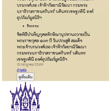
กิจกรรม
จัดพิธีบำเพ็ญกุศลทักษิณานุปทานถวายเป็น
พระราชกุศล ๑๐๓ ปี วันประสูติ สมเด็จ
พระเจ้าบรมวงศ์เธอ เจ้าฟ้ากัลยาณิวัฒนา
กรมพระนราธิวาสราชนครินทร์ บดินทร
เชษฐภคินี องค์อุปถัมภ์มูลนิธิฯ
15 กรกฎาคม 2569
อ่านต่อ
ดูเพิ่มเติม