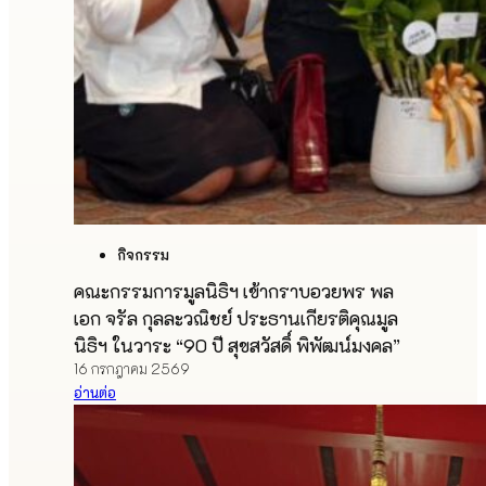
กิจกรรม
คณะกรรมการมูลนิธิฯ เข้ากราบอวยพร พล
เอก จรัล กุลละวณิชย์ ประธานเกียรติคุณมูล
นิธิฯ ในวาระ “90 ปี สุขสวัสดิ์ พิพัฒน์มงคล”
16 กรกฎาคม 2569
อ่านต่อ