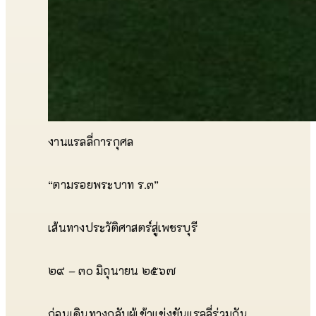
งานแรลลี่การกุศล
“ตามรอยพระบาท ร.๓”
เส้นทางประวัติศาสตร์สู่เพชรบุรี
๒๙ – ๓๐ มิถุนายน ๒๕๖๗
ก่อนเดินทางกลับผู้เข้าแข่งขันแรลลี่ร่วมกัน