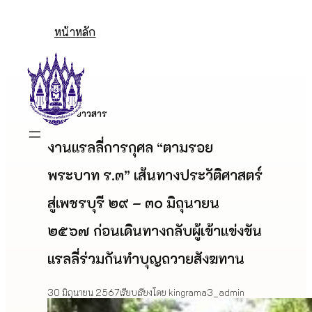
Skip
to
หน้าหลัก
content
ข่าวสาร
งานแรลลี่การกุศล “ตามรอย
พระบาท ร.๓” เส้นทางประวัติศาสตร์
สู่เพชรบุรี ๒๙ – ๓๐ มิถุนายน
๒๕๖๗ ก่อนเดินทางกลับผู้เข้าแข่งขัน
แรลลี่ร่วมกันทำบุญถวายสังฆทาน
30 มิถุนายน 2567
เรียบเรียงโดย kingrama3_admin