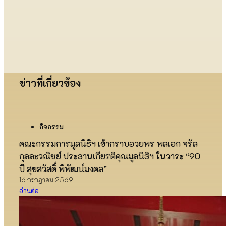
ข่าวที่เกี่ยวข้อง
กิจกรรม
คณะกรรมการมูลนิธิฯ เข้ากราบอวยพร พลเอก จรัล
กุลละวณิชย์ ประธานเกียรติคุณมูลนิธิฯ ในวาระ “90
ปี สุขสวัสดิ์ พิพัฒน์มงคล”
16 กรกฎาคม 2569
อ่านต่อ