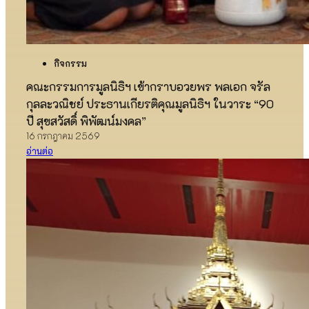
กิจกรรม
คณะกรรมการมูลนิธิฯ เข้ากราบอวยพร พลเอก จรัล
กุลละวณิชย์ ประธานเกียรติคุณมูลนิธิฯ ในวาระ “90
ปี สุขสวัสดิ์ พิพัฒน์มงคล”
16 กรกฎาคม 2569
อ่านต่อ